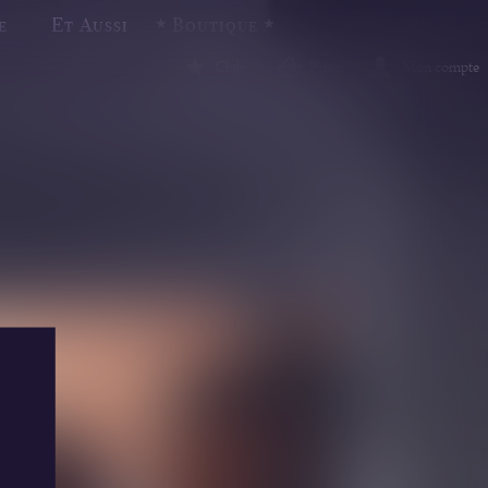
e
Et Aussi
Boutique
Club
Panier
Mon compte
Salons