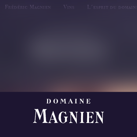
Frédéric Magnien
Vins
L'esprit du domain
resse
Carte
Galerie d'images
Domaine Michel Magnien
Le Club Magnien
Frédéric Magnien
Contact
Michel Magnien
Frédéric Magnien
vrez