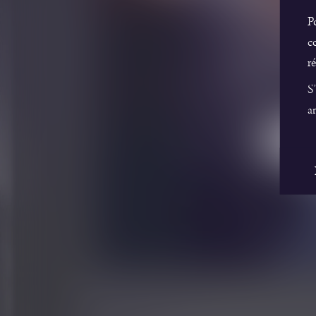
les vin
Po
co
Domai
ré
Magnie
S’
an
Voir le