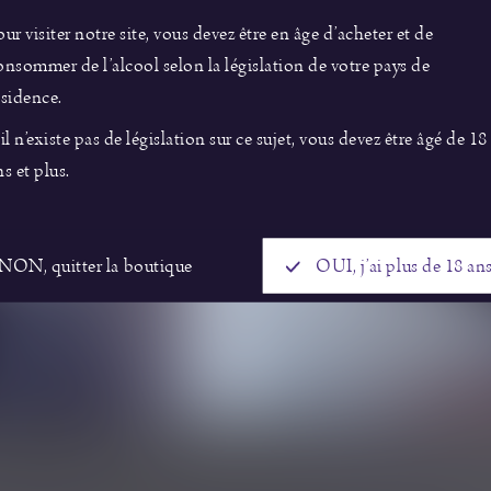
s du
ur visiter notre site, vous devez être en âge d’acheter et de
nsommer de l’alcool selon la législation de votre pays de
ne
sidence.
n
il n’existe pas de législation sur ce sujet, vous devez être âgé de 18
s et plus.
s vins
NON, quitter la boutique
OUI, j’ai plus de 18 ans