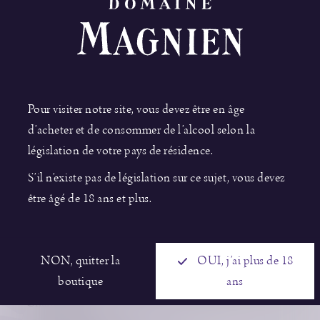
Pour visiter notre site, vous devez être en âge
d’acheter et de consommer de l’alcool selon la
législation de votre pays de résidence.
S’il n’existe pas de législation sur ce sujet, vous devez
être âgé de 18 ans et plus.
DESCRIPTION DE L’APPELLATION
Situé au sud de Dijon, Gevrey-Chambertin est le premier
village de la Côte de Nuits. C’est par l’ordonnance royale
NON, quitter la
OUI, j’ai plus de 18
de Louis Philippe en 1847 que le terme Chambertin est
boutique
ans
associé à Gevrey pour devenir officiellement Gevrey-
Chambertin.