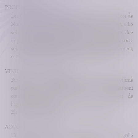
PROFIL GÉOLOGIQUE
Les
Champs-Chenys
est un lieu-dit très précis de la Côte de
Nuits situé juste en dessous des
Charmes-Chambertin
. Le
sol est un mélange de cailloux, de galets et de calcaire. Une
importante quantité de pyrite de fer se trouve dans le sous-
sol. Les vignes sont âgées, environ 50 ans. Naturellement,
cette parcelle produit des vins de style concentré.
VINIFICATION & ÉLEVAGE
Bio-lunaire… À chaque étape, tout notre travail est rythmé
par la révolution synodique de la lune… Et nos vignes sont
conduites dans le strict respect des principes de
l’agriculture biologique.
Élevage : 100% en amphores et jarres de terre cuite.
ACCORD METS & VINS
Un rôti de veau ou un magret de canard grillé