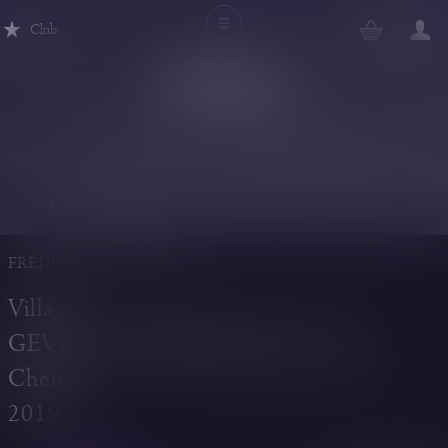
Club
Tous les vins
Michel Magnien
Frédéric Magnien
FRÉDÉRIC MAGNIEN
Village
GEVREY-CHAMBERTIN Champs-
Chenys
2019