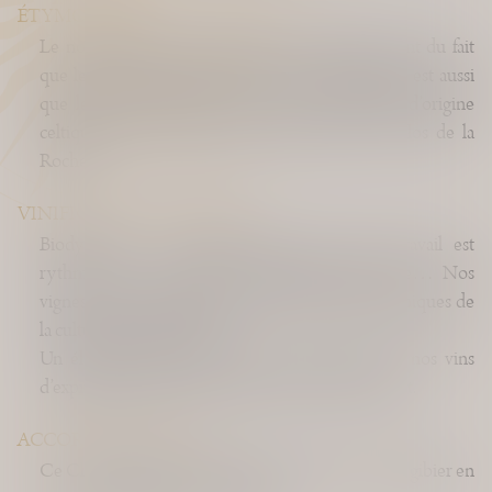
ÉTYMOLOGIE
Le nom de Clos de la Roche vient probablement du fait
que les vignes sont ici sur la roche. L’hypothèse est aussi
que le nom viendrait d’une roche sacrificielle, d’origine
celtique, qui se serait trouvée au-dessous du Clos de la
Roche.
VINIFICATION & ÉLEVAGE
Biodynamie… A chaque étape, tout notre travail est
rythmé par la révolution synodique de la lune… Nos
vignes sont conduite selon les principes philosophiques de
la culture Bio-dynamique…
Un élevage entre terre cuite et bois permet à nos vins
d’exprimer pleinement l’authenticité de leur climat.
ACCORD METS & VINS
Ce Clos de la Roche s’accordera très bien avec un gibier en