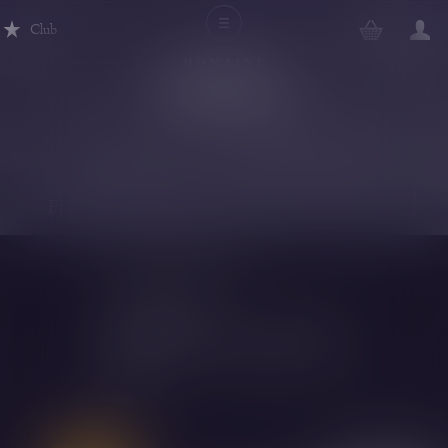
Club
Tous les vins
Michel Magnien
Frédéric Magnien
MICHEL MAGNIEN
Grand Cru
CLOS DE LA ROCHE
2018