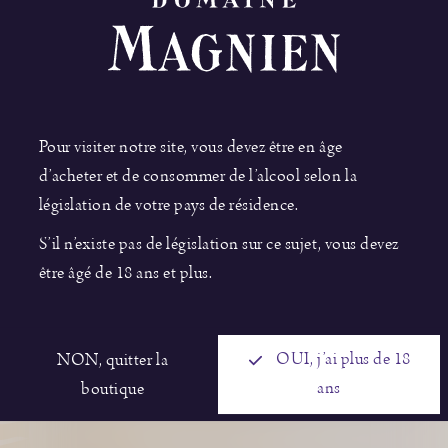
Pour visiter notre site, vous devez être en âge
d’acheter et de consommer de l’alcool selon la
législation de votre pays de résidence.
S’il n’existe pas de législation sur ce sujet, vous devez
DESCRIPTION DE L’APPELLATION
être âgé de 18 ans et plus.
Le Clos de la Roche est le plus étendu des grands crus de
Morey-Saint-Denis. Il est frontalier avec la commune de
Gevrey-Chambertin. Au XIXe siècle la superficie du clos
NON, quitter la
OUI, j’ai plus de 18
était de 4ha. Il s’est agrandit grâce à la mise en place des
boutique
ans
A.O.C en 1936. Aujourd’hui sa superficie est de presque
17ha.